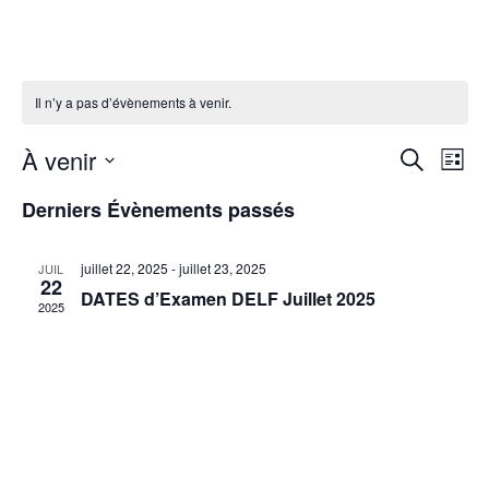
Il n’y a pas d’évènements à venir.
Rech
Na
À venir
Recherche
Liste
Sélectionnez
de
et
une
Derniers Évènements passés
date.
vu
navig
Év
juillet 22, 2025
-
juillet 23, 2025
JUIL
de
22
DATES d’Examen DELF Juillet 2025
2025
vues
Évèn