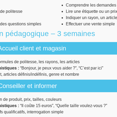
Comprendre les demandes d
 de politesse
Lire une étiquette ou un pri
Indiquer un rayon, un article
 des questions simples
Effectuer une vente simple
on pédagogique – 3 semaines
ccueil client et magasin
ormules de politesse, les rayons, les articles
istiques :
“Bonjour, je peux vous aider ?”, “C’est par ici”
, articles définis/indéfinis, genre et nombre
onseiller et informer
 de produit, prix, tailles, couleurs
istiques :
“Il coûte 15 euros”, “Quelle taille voulez-vous ?”
fs qualificatifs, interrogation simple