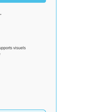
”
supports visuels
e