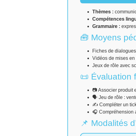
Thèmes :
communicat
Compétences lingu
Grammaire :
express
🧰 Moyens pé
Fiches de dialogues
Vidéos de mises en 
Jeux de rôle avec s
📜 Évaluation f
📷 Associer produit e
🗣 Jeu de rôle : vent
✍️ Compléter un tick
🎧 Compréhension a
📌 Modalités d’