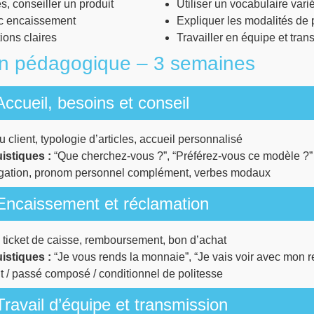
s, conseiller un produit
Utiliser un vocabulaire varié
ec encaissement
Expliquer les modalités de 
ions claires
Travailler en équipe et tran
on pédagogique – 3 semaines
ccueil, besoins et conseil
 client, typologie d’articles, accueil personnalisé
istiques :
“Que cherchez-vous ?”, “Préférez-vous ce modèle ?”
ogation, pronom personnel complément, verbes modaux
Encaissement et réclamation
ticket de caisse, remboursement, bon d’achat
istiques :
“Je vous rends la monnaie”, “Je vais voir avec mon 
 / passé composé / conditionnel de politesse
ravail d’équipe et transmission