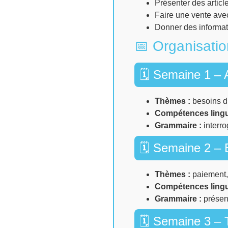
Présenter des article
Faire une vente av
Donner des informat
📅 Organisati
🗓 Semaine 1 – A
Thèmes :
besoins du
Compétences lingu
Grammaire :
interr
🗓 Semaine 2 – 
Thèmes :
paiement, 
Compétences lingu
Grammaire :
présent
🗓 Semaine 3 – T