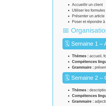
Accueillir un client
Utiliser les formules
Présenter un article
Poser et répondre à
📅 Organisati
🗓 Semaine 1 – A
Thèmes :
accueil, f
Compétences lingu
Grammaire :
présent
🗓 Semaine 2 – C
Thèmes :
description
Compétences lingu
Grammaire :
adjecti