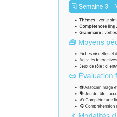
🗓 Semaine 3 – 
Thèmes :
vente sim
Compétences lingu
Grammaire :
verbes 
🧰 Moyens pé
Fiches visuelles et
Activités interactiv
Jeux de rôle : clien
📜 Évaluation f
📷 Associer image et
🗣 Jeu de rôle : accu
✍️ Compléter une fic
🎧 Compréhension a
📌 Modalités d’