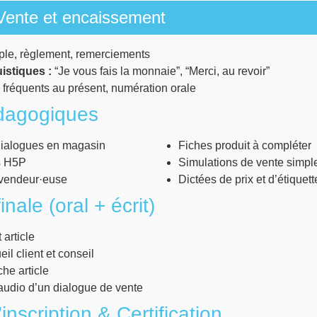
Vente et encaissement
ple, règlement, remerciements
istiques :
“Je vous fais la monnaie”, “Merci, au revoir”
fréquents au présent, numération orale
dagogiques
 dialogues en magasin
Fiches produit à compléter
es H5P
Simulations de vente simpl
t/vendeur·euse
Dictées de prix et d’étiquett
inale (oral + écrit)
 article
eil client et conseil
he article
udio d’un dialogue de vente
inscription & Certification