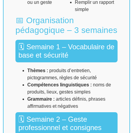
ou un geste
Remplir un rapport
simple
📅 Organisation
pédagogique – 3 semaines
🗓 Semaine 1 – Vocabulaire de
base et sécurité
Thèmes :
produits d’entretien,
pictogrammes, règles de sécurité
Compétences linguistiques :
noms de
produits, lieux, gestes simples
Grammaire :
articles définis, phrases
affirmatives et négatives
🗓 Semaine 2 – Geste
professionnel et consignes