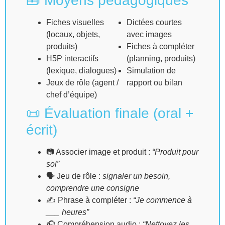
🧰 Moyens pédagogiques
Fiches visuelles
Dictées courtes
(locaux, objets,
avec images
produits)
Fiches à compléter
H5P interactifs
(planning, produits)
(lexique, dialogues)
Simulation de
Jeux de rôle (agent /
rapport ou bilan
chef d’équipe)
📜 Évaluation finale (oral +
écrit)
📷 Associer image et produit :
“Produit pour
sol”
🗣 Jeu de rôle :
signaler un besoin,
comprendre une consigne
✍️ Phrase à compléter :
“Je commence à
___ heures”
🎧 Compréhension audio :
“Nettoyez les