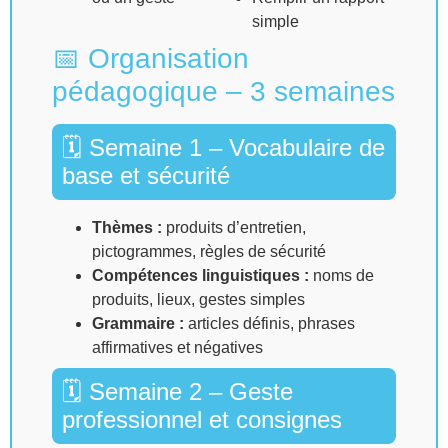
simple
📅 Organisation
pédagogique – 3 semaines
🗓 Semaine 1 – Vocabulaire de
base et sécurité
Thèmes :
produits d’entretien,
pictogrammes, règles de sécurité
Compétences linguistiques :
noms de
produits, lieux, gestes simples
Grammaire :
articles définis, phrases
affirmatives et négatives
🗓 Semaine 2 – Geste
professionnel et consignes